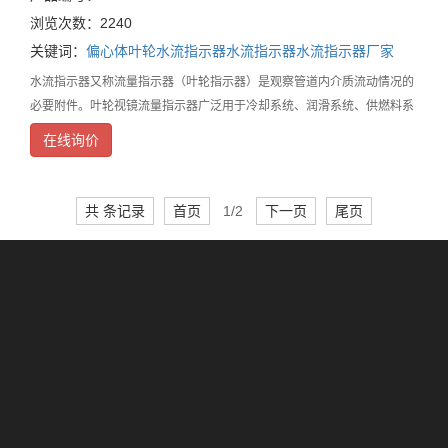
浏览次数：2240
关键词：
偏心体叶轮水流指示器
水流指示器
水流指示器厂家
水流指示器又称流量指示器（叶轮指示器）是观察管道内介质流动情况的
必要附件。叶轮视镜流量指示器广泛用于冷却系统、润滑系统、供燃料系
统、石油、化工、化纤、医药、食品等工业生产装置中，能随时观察液
在线询价
体、气体、蒸汽等介质的流动反应情况，是保障正常生产
共 条记录
首页
1/2
下一页
尾页