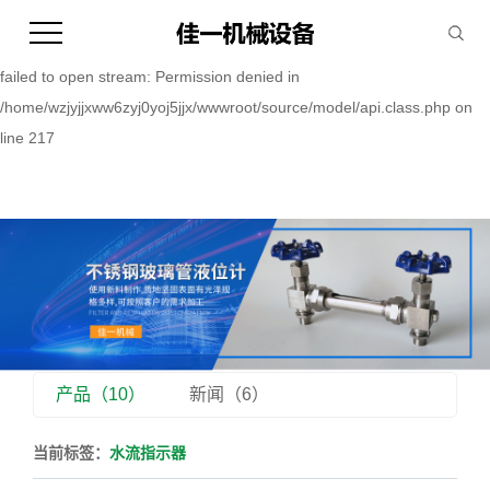
Warning:
file_put_contents(/home/wzjyjjxww6zyj0yoj5jjx/wwwroot/source/cache/
failed to open stream: Permission denied in
/home/wzjyjjxww6zyj0yoj5jjx/wwwroot/source/model/api.class.php on
line 217
产品（10）
新闻（6）
当前标签：
水流指示器