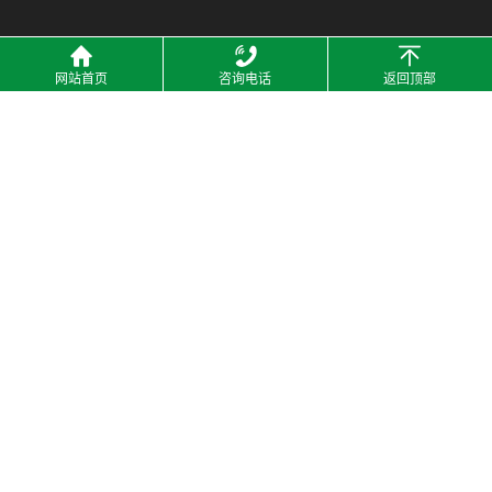
网站首页
咨询电话
返回顶部
2021 © 温州佳一机械设备有限公司 All Rights Resrved. 备案号：
浙ICP备
2021010256号
技术支持：
温州橙功科技有限公司-网站建设