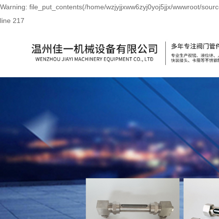
Warning: file_put_contents(/home/wzjyjjxww6zyj0yoj5jjx/wwwroot/sourc
line 217