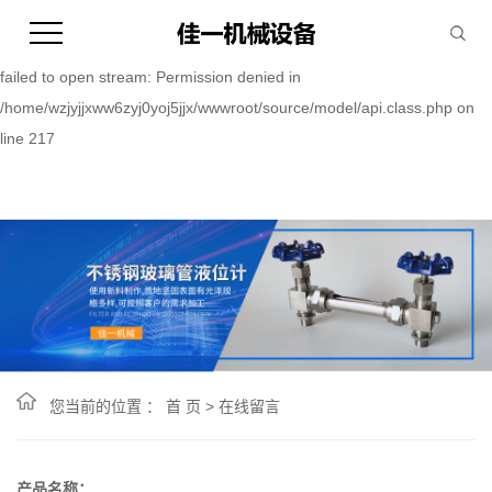
Warning:
file_put_contents(/home/wzjyjjxww6zyj0yoj5jjx/wwwroot/source/cache/
failed to open stream: Permission denied in
/home/wzjyjjxww6zyj0yoj5jjx/wwwroot/source/model/api.class.php on
line 217
您当前的位置 ：
首 页
> 在线留言
产品名称
：