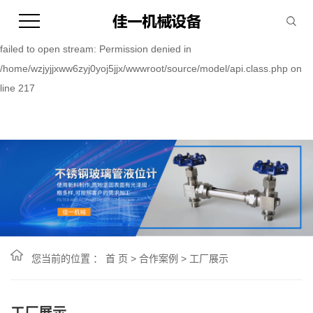
Warning:
file_put_contents(/home/wzjyjjxww6zyj0yoj5jjx/wwwroot/source/cache/
failed to open stream: Permission denied in
/home/wzjyjjxww6zyj0yoj5jjx/wwwroot/source/model/api.class.php on
line 217
您当前的位置 ：
首 页
>
合作案例
>
工厂展示