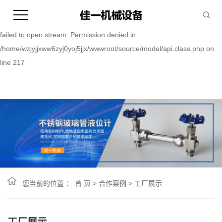
Warning:
file_put_contents(/home/wzjyjjxww6zyj0yoj5jjx/wwwroot/source/cache/
failed to open stream: Permission denied in
/home/wzjyjjxww6zyj0yoj5jjx/wwwroot/source/model/api.class.php on
line 217
您当前的位置 ：
首 页
>
合作案例
>
工厂展示